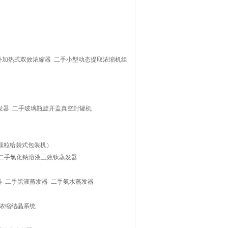
外加热式双效浓縮器 二手小型动态提取浓缩机组
蒸发器 二手玻璃瓶旋开盖真空封罐机
颗粒给袋式包装机）
2二手氯化钠溶液三效钛蒸发器
器 二手黑液蒸发器 二手氨水蒸发器
浓缩结晶系统