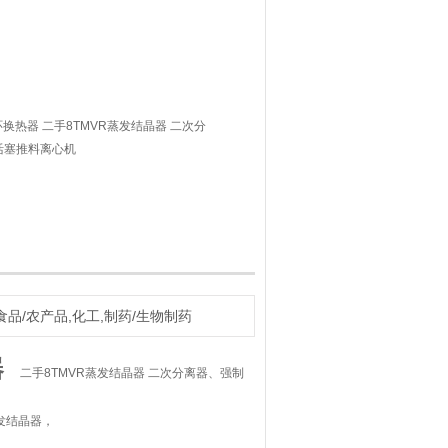
换热器 二手8TMVR蒸发结晶器 二次分
级活塞推料离心机
食品/农产品,化工,制药/生物制药
器
二手8TMVR蒸发结晶器 二次分离器、强制
发结晶器，