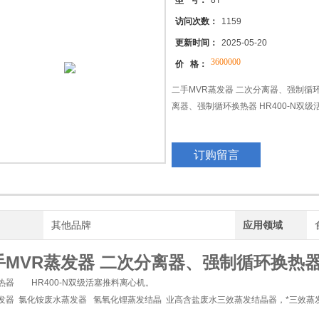
型 号：
8T
访问次数：
1159
更新时间：
2025-05-20
3600000
价 格：
二手MVR蒸发器 二次分离器、强制循环
离器、强制循环换热器 HR400-N双
订购留言
牌
其他品牌
应用领域
手MVR蒸发器 二次分离器、强制循环换热
热器 HR400-N双级活塞推料离心机。
发器 氯化铵废水蒸发器 氢氧化锂蒸发结晶 业高含盐废水三效蒸发结晶器，*三效蒸