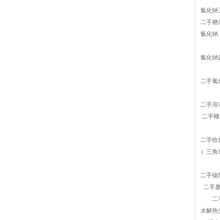
氯化钠
二手糖
氯化钠
氯化钠
二手氯
二手溶
二手螺
二手给
）三角
二手镍
二手废
二手稀
水解热