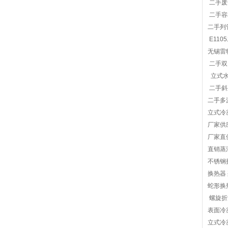
二手废
二手容
二手列
E110
无锡雷
二手双
立式水
二手斜
二手多
立式冷
厂家供
厂家直
直销蒸
不锈钢
换热器
蛇形换
螺旋折
表面冷
立式冷