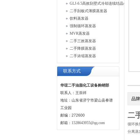
GLJ-6.5高效刮壁式冷却连续结晶机
二手刮板式薄膜蒸发器
饮料蒸发器
强制循环蒸发器
MVR蒸发器
二手三效蒸发器
二手降膜蒸发器
二手浓缩蒸发器
联系方式
华谊二手油脂化工设备购销部
联系人：王崇祥
品
地址：山东省济宁市梁山县拳谱
工业园
二
邮编：272600
邮箱：
1528643955@qq.com
循环换
分离蒸