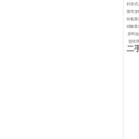
列管式
馏塔顶
钛氨蒸
硝酸蒸
原料油
脱轻塔
二