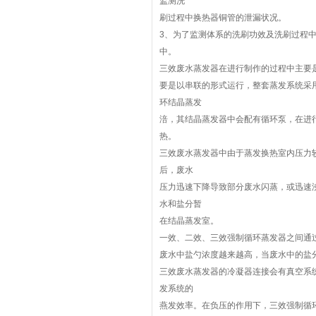
监测洗
刷过程中换热器铜管的泄漏状况。
3、为了监测体系的洗刷功效及洗刷过程
中。
三效废水蒸发器在进行制作的过程中主要
要是以串联的形式运行，整套蒸发系统采
环结晶蒸发
涪，其结晶蒸发器中会配有循环泵，在进
热。
三效废水蒸发器中由于蒸发换热室内压力
后，废水
压力迅速下降导致部分废水闪蒸，或迅速
水和盐分暂
在结晶蒸发室。
一效、二效、三效强制循环蒸发器之间通
废水中盐勺浓度越来越高，当废水中的盐
三效废水蒸发器的冷凝器连接会有真空系
发系统的
燕发效率。在负压的作用下，三效强制循