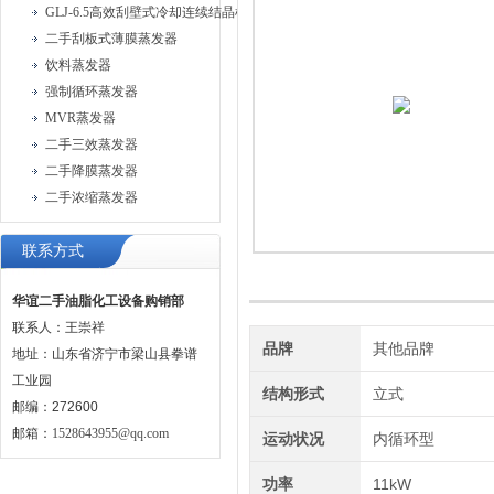
GLJ-6.5高效刮壁式冷却连续结晶机
二手刮板式薄膜蒸发器
饮料蒸发器
强制循环蒸发器
MVR蒸发器
二手三效蒸发器
二手降膜蒸发器
二手浓缩蒸发器
联系方式
华谊二手油脂化工设备购销部
联系人：王崇祥
品牌
其他品牌
地址：山东省济宁市梁山县拳谱
工业园
结构形式
立式
邮编：272600
邮箱：
1528643955@qq.com
运动状况
内循环型
功率
11kW