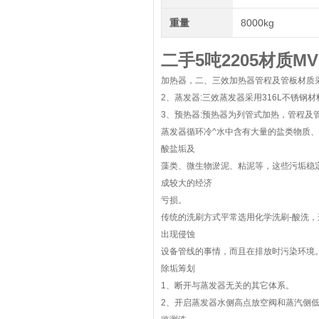
重量
8000kg
二手5吨2205材质M
加热器，二、三效加热器管程及管板材质采
2、蒸发器:三效蒸发器采用316L不锈
3、预热器:预热器为列管式加热，管程及管
蒸发器循环冷^水中含有大量的盐类物质
酸盐垢及
藻类、微生物淤泥、粘泥等，这些污垢稳
成较大的经济
亏损。
传统的洗刷方式平常选用化学洗刷-酸洗
出现侵蚀
设备管线的事情，而且在排放时污染环境
除垢筹划
1、断开与蒸发器无关的其它体系。
2、开启蒸发器水侧高点放空阀和蒸汽侧