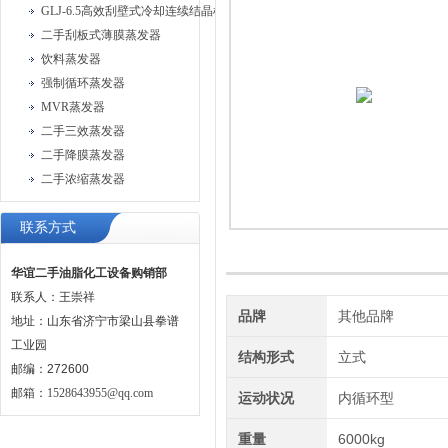
GLJ-6.5高效刮壁式冷却连续结晶机
二手刮板式薄膜蒸发器
饮料蒸发器
强制循环蒸发器
MVR蒸发器
二手三效蒸发器
二手降膜蒸发器
二手浓缩蒸发器
联系方式
华谊二手油脂化工设备购销部
联系人：王崇祥
品牌
其他品牌
地址：山东省济宁市梁山县拳谱
工业园
结构形式
立式
邮编：272600
邮箱：
1528643955@qq.com
运动状况
内循环型
重量
6000kg