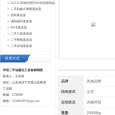
GLJ-6.5高效刮壁式冷却连续结晶机
二手刮板式薄膜蒸发器
饮料蒸发器
强制循环蒸发器
MVR蒸发器
二手三效蒸发器
二手降膜蒸发器
二手浓缩蒸发器
联系方式
华谊二手油脂化工设备购销部
联系人：王崇祥
品牌
其他品牌
地址：山东省济宁市梁山县拳谱
工业园
结构形式
立式
邮编：272600
邮箱：
1528643955@qq.com
运动状况
内循环型
重量
23000kg