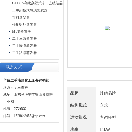
GLJ-6.5高效刮壁式冷却连续结晶机
二手刮板式薄膜蒸发器
饮料蒸发器
强制循环蒸发器
MVR蒸发器
二手三效蒸发器
二手降膜蒸发器
二手浓缩蒸发器
联系方式
华谊二手油脂化工设备购销部
联系人：王崇祥
品牌
其他品牌
地址：山东省济宁市梁山县拳谱
工业园
结构形式
立式
邮编：272600
邮箱：
1528643955@qq.com
运动状况
内循环型
功率
11kW