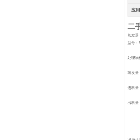
应
二
蒸发器
型号：B
处理物
蒸发量：
进料量： 
出料量：1