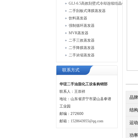
GLJ-6.5高效刮壁式冷却连续结晶机
二手刮板式薄膜蒸发器
饮料蒸发器
强制循环蒸发器
MVR蒸发器
二手三效蒸发器
二手降膜蒸发器
二手浓缩蒸发器
联系方式
华谊二手油脂化工设备购销部
联系人：王崇祥
品
地址：山东省济宁市梁山县拳谱
工业园
结
邮编：272600
邮箱：
1528643955@qq.com
运
功