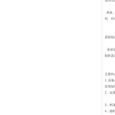
适用范
单效、
药、环
系统组
各效加
制柜及
主要特
1. 
应增加
2．在
3．料
4．物