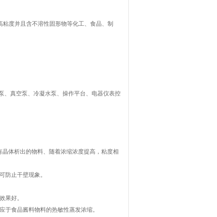
高粘度并且含不溶性固形物等化工、食品、制
泵、真空泵、冷凝水泵、操作平台、电器仪表控
程有晶体析出的物料、随着浓缩浓度提高，粘度相
可防止干壁现象。
效果好。
适应于食品酱料物料的热敏性蒸发浓缩。