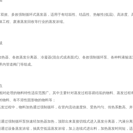
围
双效、多效强制循环式蒸发器，适用于有结垢性、结晶性、热敏性(低温)、高浓度、
保工程、废液蒸发回收等行业的蒸发浓缩。
成
热器、各效蒸发分离器、冷凝器(混合式或表面式)、各效强制循环泵、各种料液输送
界内管道阀门等组成。
点
设备相对处理的物料特性适应范围广。其中主要针对蒸发过程容易结垢的物料、蒸发过
的物料、有不溶性固形物的物料等；
蒸发过程中，物料加热通过强制循环，在管内流动速度快、受热均匀、传热系数高、并
液通过强制循环泵快速经加热器加热，顶部出来直接切线式进入蒸发分离器，汽液分离
料通过设备蒸发浓缩，抽真空低温蒸发浓缩，加上连续式进出料，加热蒸发时间短，