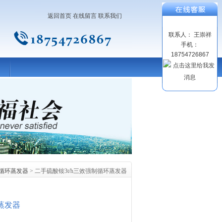
返回首页
在线留言
联系我们
联系人： 王崇祥
手机：
18754726867
循环蒸发器
> 二手硫酸铵3t/h三效强制循环蒸发器
蒸发器