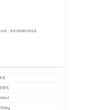
设备名称：双效强制循环蒸发器
常压
排管式
500m2
7500kg