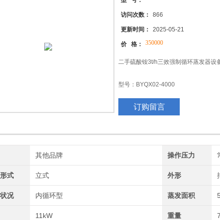
型 号：
访问次数：
866
更新时间：
2025-05-21
350000
价 格：
二手硫酸铵3t/h三效强制循环蒸发器
型号：BYQX02-4000
订购留言
处理物料：硫酸铵
蒸发量：4000kg/h
进料量： 5330kg/h @2 0%
牌
其他品牌
操作压力
构形式
立式
出料量：1330kg/h @ 80%
外形
动状况
内循环型
蒸发面积
率
11kW
重量