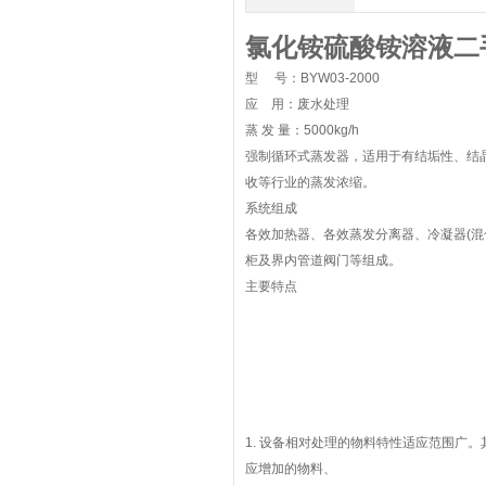
氯化铵硫酸铵溶液二
型 号：BYW03-2000
应 用：废水处理
蒸 发 量：5000kg/h
强制循环式蒸发器，适用于有结垢性、结
收等行业的蒸发浓缩。
系统组成
各效加热器、各效蒸发分离器、冷凝器(
柜及界内管道阀门等组成。
主要特点
1. 设备相对处理的物料特性适应范围广
应增加的物料、