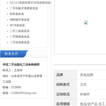
GLJ-6.5高效刮壁式冷却连续结晶机
二手刮板式薄膜蒸发器
饮料蒸发器
强制循环蒸发器
MVR蒸发器
二手三效蒸发器
二手降膜蒸发器
二手浓缩蒸发器
联系方式
华谊二手油脂化工设备购销部
联系人：王崇祥
品牌
其他品牌
地址：山东省济宁市梁山县拳谱
工业园
结构形式
立式
邮编：272600
邮箱：
1528643955@qq.com
运动状况
外循环
应用领域
食品/农产品,化工