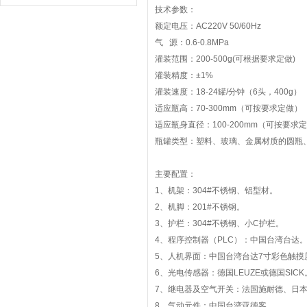
技术参数：
额定电压：AC220V 50/60Hz
气 源：0.6-0.8MPa
灌装范围：200-500g(可根据要求定做)
灌装精度：±1%
灌装速度：18-24罐/分钟（6头，400g）
适应瓶高：70-300mm（可按要求定做）
适应瓶身直径：100-200mm（可按要求
瓶罐类型：塑料、玻璃、金属材质的圆瓶
主要配置：
1、机架：304#不锈钢、铝型材。
2、机脚：201#不锈钢。
3、护栏：304#不锈钢、小C护栏。
4、程序控制器（PLC）：中国台湾台达
5、人机界面：中国台湾台达7寸彩色触摸
6、光电传感器：德国LEUZE或德国SICK
7、继电器及空气开关：法国施耐德、日
8、气动元件：中国台湾亚德客。