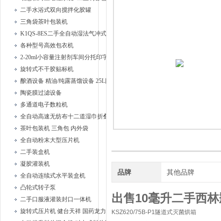
二手水浴式双向搅拌化胶罐
三角袋茶叶包装机
K1QS-8ES二手全自动湿法气冲式胶塞清洗机
各种型号高效包衣机
2-20ml小容量注射剂车间分托印字安瓿联动机
旋转式不干胶贴标机
酿酒设备 精油/纯露蒸馏设备 25L固液蒸馏器、
陶瓷膜过滤设备
多通道电子数粒机
全自动高速无纺布十二道湿巾折叠机
茶叶包装机 三角包 内外袋
全自动粉末大型压片机
二手装盒机
凝胶灌装机
品牌
其他品牌
全自动连续式水平装盒机
凸轮式转子泵
出售10毫升二手西
二手口服液灌装封口一体机
旋转式压片机 健台天祥 国药龙力
KSZ620/75B-P1隧道式灭菌烘箱