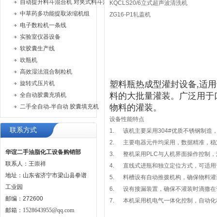
自动提升料斗混合机 对夹式料斗混合机
KQCLS20/6立式超声波清洗机
中草药多功能提取浓缩机组
ZG16-P1轧盖机
电子数粒机一条线
实验室仪器设备
软胶囊生产线
吹瓶机
高效湿法混合制粒机
塑料瓶热成型灌封设备,适
旋转式压片机
料的大批量灌装。广泛用于
全自动胶囊充填机
物料的灌装。
二手全自动-半自动 胶囊填充机
设备性能特点
联系方式
1. 该机主要采用304#优质不锈钢制
2. 主要电器元件均采用，数据精准，稳
华谊二手油脂化工设备购销部
3. 整机采用PLC与人机界面操作控制
联系人：王崇祥
4. 直线式进瓶和独立定位方式，可适
地址：山东省济宁市梁山县拳谱
5. 料槽设有自动推拨机构，确保物料
工业园
6. 设有接漏装置，确保不灌装时滴撒
邮编：272600
7. 本机采用机电气一体化控制，自动
邮箱：
1528643955@qq.com