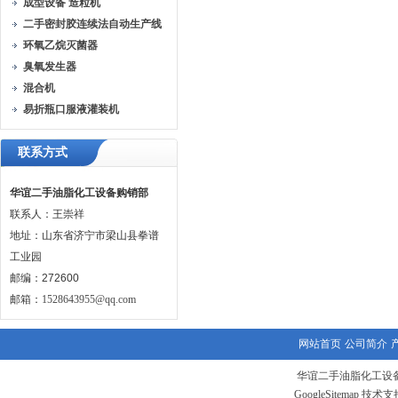
成型设备 造粒机
二手密封胶连续法自动生产线
环氧乙烷灭菌器
臭氧发生器
混合机
易折瓶口服液灌装机
联系方式
华谊二手油脂化工设备购销部
联系人：王崇祥
地址：山东省济宁市梁山县拳谱
工业园
邮编：272600
邮箱：
1528643955@qq.com
网站首页
公司简介
华谊二手油脂化工设备
GoogleSitemap
技术支