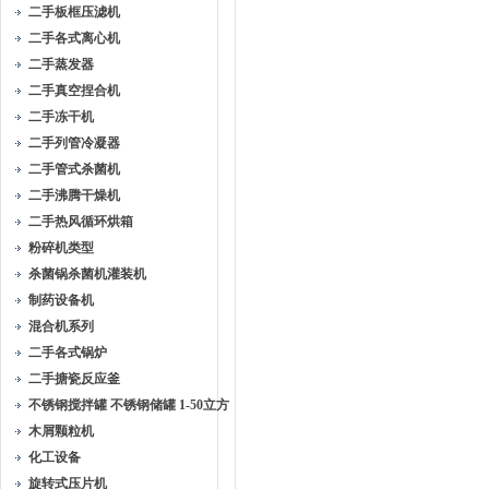
二手板框压滤机
二手各式离心机
二手蒸发器
二手真空捏合机
二手冻干机
二手列管冷凝器
二手管式杀菌机
二手沸腾干燥机
二手热风循环烘箱
粉碎机类型
杀菌锅杀菌机灌装机
制药设备机
混合机系列
二手各式锅炉
二手搪瓷反应釜
不锈钢搅拌罐 不锈钢储罐 1-50立方
木屑颗粒机
化工设备
旋转式压片机