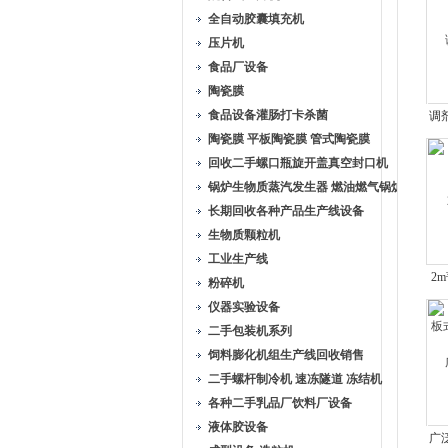
全自动胶囊填充机
压片机
食品厂设备
陶瓷膜
食品设备灌肠打卡杀菌
调
陶瓷膜 平板陶瓷膜 管式陶瓷膜
回收二手螺口瓶旋开盖真空封口机
锅炉生物质蒸汽发生器 燃油燃气锅炉
长期回收各种产品生产线设备
生物质颗粒机
工业生产线
2
粉碎机
式
仪器实验设备
二手包装机系列
饲料膨化机组生产线回收销售
二手螺杆制冷机 速冻隧道 冻结机
各种二手乳品厂饮料厂设备
液体胶设备
广