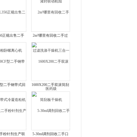
350正规出售二手
2m³哪里有回收二手过
相卧螺离心机
滤洗涤干燥机三合一医
药级
CF型二手钢带式回
1600X200二手双滚筒刮
式冷凝造粒机
板干燥机
手粉针剂生产联
5-30ml调剂回收二手口