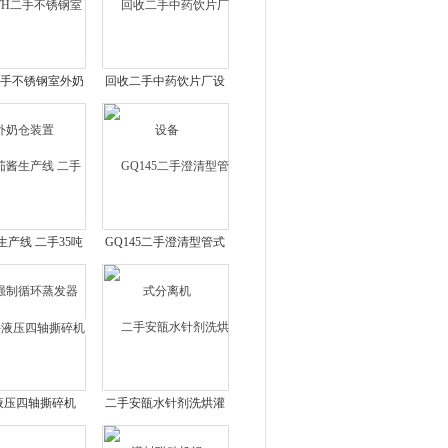
H二手不锈钢室外奶
回收二手中药饮片厂设
仓装置
备
生产线 二手35吨
GQ145二手澄清型管式
制循环蒸发器
分离机
液压四轴撕碎机
二手安瓿水针剂洗烘灌
封联动机组