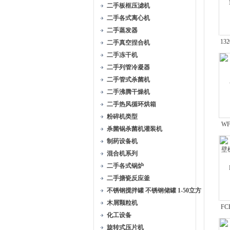
二手板框压滤机
二手各式离心机
二手蒸发器
1
二手真空捏合机
二手冻干机
二手列管冷凝器
二手管式杀菌机
二手沸腾干燥机
二手热风循环烘箱
粉碎机类型
W
杀菌锅杀菌机灌装机
机
制药设备机
混合机系列
二手各式锅炉
二手搪瓷反应釜
不锈钢搅拌罐 不锈钢储罐 1-50立方
木屑颗粒机
FC
化工设备
旋转式压片机