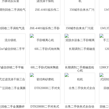
剂回收二手涡轮气流
Z6E-4/401福乐伟二手卧
350城市自来水厂污泥
LWL
分级机
螺离心机
脱水设备二手卧螺离心
三
机
m³诚信供销二手平板
60L二手卧式纳米陶瓷
长期调剂二手熔融造粒
1200
过滤洗涤干燥三合一
结构砂磨机
机
转带
泛回收二手金属撕碎
DTH2000H二手对夹式
出售二手快夹式全自动
回收二