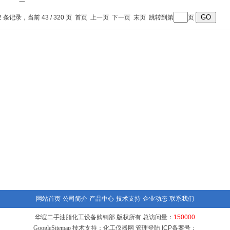
机
提升料斗混合机
混合机
2 条记录，当前 43 / 320 页
首页
上一页
下一页
末页
跳转到第
页
网站首页
公司简介
产品中心
技术支持
企业动态
联系我们
华谊二手油脂化工设备购销部 版权所有 总访问量：
150000
GoogleSitemap
技术支持：
化工仪器网
管理登陆
ICP备案号：