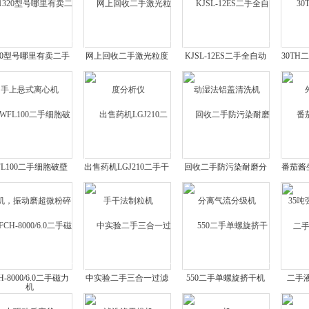
320型号哪里有卖二手
网上回收二手激光粒度
KJSL-12ES二手全自动
30T
上悬式离心机
分析仪
湿法铝盖清洗机
FL100二手细胞破壁
出售药机LGJ210二手干
回收二手防污染耐磨分
番茄酱
，振动磨超微粉碎机
法制粒机
离气流分级机
强
H-8000/6.0二手磁力
中实验二手三合一过滤
550二手单螺旋挤干机
二手
驱动反应釜
洗涤干燥机