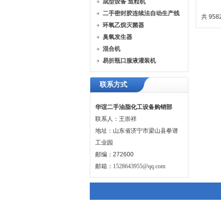
成型设备 造粒机
二手密封胶连续法自动生产线
共 958
环氧乙烷灭菌器
臭氧发生器
混合机
易折瓶口服液灌装机
联系方式
华谊二手油脂化工设备购销部
联系人：王崇祥
地址：山东省济宁市梁山县拳谱
工业园
邮编：272600
邮箱：
1528643955@qq.com