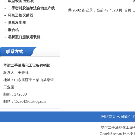
成型设备 造粒机
一体机
二手密封胶连续法自动生产线
共 9582 条记录，当前 47 / 320 页
首页
环氧乙烷灭菌器
臭氧发生器
混合机
易折瓶口服液灌装机
联系方式
华谊二手油脂化工设备购销部
联系人：王崇祥
地址：山东省济宁市梁山县拳谱
工业园
邮编：272600
邮箱：
1528643955@qq.com
网站首页
公司简介
华谊二手油脂化工设备
GoogleSitemap
技术支