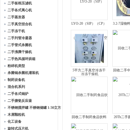
二手板框压滤机
二手各式离心机
二手蒸发器
LYO-20（SIP）（CP）
3.2-7湿
二手真空捏合机
二手东富龙真空冷冻干
手三
二手冻干机
燥机
二手列管冷凝器
二手管式杀菌机
二手沸腾干燥机
二手热风循环烘箱
粉碎机类型
5平方二手真空冷冻干
回收二手
杀菌锅杀菌机灌装机
燥机及自动进料系统
制药设备机
混合机系列
二手各式锅炉
二手搪瓷反应釜
不锈钢搅拌罐 不锈钢储罐 1-50立方
木屑颗粒机
回收二手制药食品饮料
20Th二
化工设备
行业卧螺离心机
钠废水 M
旋转式压片机