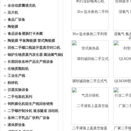
全自动胶囊填充机
压片机
食品厂设备
陶瓷膜
食品设备灌肠打卡杀菌
30㎡盐水换热二手列管
湿氯气 氯
陶瓷膜 平板陶瓷膜 管式陶瓷膜
式换热器
管
回收二手螺口瓶旋开盖真空封口机
锅炉生物质蒸汽发生器 燃油燃气锅炉
长期回收各种产品生产线设备
生物质颗粒机
工业生产线
调剂诚回收二手立式气
QLM20
粉碎机
流分级机
业二手流
仪器实验设备
二手包装机系列
饲料膨化机组生产线回收销售
二手螺杆制冷机 速冻隧道 冻结机
各种二手乳品厂饮料厂设备
液体胶设备
二手灌装上盖真空旋盖
厂家二手