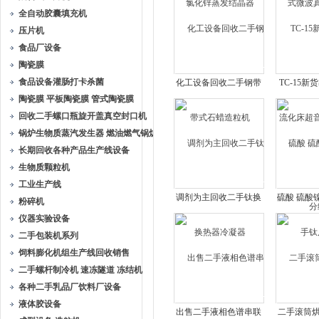
全自动胶囊填充机
压片机
食品厂设备
陶瓷膜
食品设备灌肠打卡杀菌
化工设备回收二手钢带
TC-15
陶瓷膜 平板陶瓷膜 管式陶瓷膜
式石蜡造粒机
化床超音
回收二手螺口瓶旋开盖真空封口机
锅炉生物质蒸汽发生器 燃油燃气锅炉
长期回收各种产品生产线设备
生物质颗粒机
工业生产线
调剂为主回收二手钛换
硫酸 硫酸镍
粉碎机
热器冷凝器
钛
仪器实验设备
二手包装机系列
饲料膨化机组生产线回收销售
二手螺杆制冷机 速冻隧道 冻结机
各种二手乳品厂饮料厂设备
液体胶设备
出售二手液相色谱串联
二手滚筒