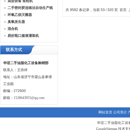
成型设备 造粒机
四级杆液质谱联用仪
二手密封胶连续法自动生产线
共 9582 条记录，当前 53 / 320 页
首页
环氧乙烷灭菌器
臭氧发生器
混合机
易折瓶口服液灌装机
联系方式
华谊二手油脂化工设备购销部
联系人：王崇祥
地址：山东省济宁市梁山县拳谱
工业园
邮编：272600
邮箱：
1528643955@qq.com
网站首页
公司简介
华谊二手油脂化工设备
GoogleSitemap
技术支