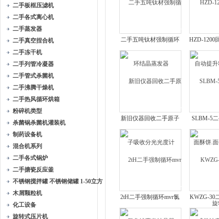
二手板框压滤机
二手各式离心机
二手蒸发器
二手五吨钛材强制循环
HZD-12
二手真空捏合机
结晶蒸发器
提升料
二手冻干机
二手列管冷凝器
二手管式杀菌机
二手沸腾干燥机
二手热风循环烘箱
粉碎机类型
新旧仪器回收二手原子
SLBM-
杀菌锅杀菌机灌装机
吸收分光光度计
酥饼.面包
制药设备机
混合机系列
二手各式锅炉
二手搪瓷反应釜
不锈钢搅拌罐 不锈钢储罐 1-50立方
木屑颗粒机
2tH二手强制循环mvr氯
KWZG-3
化工设备
化锌蒸发结晶器
波真
旋转式压片机