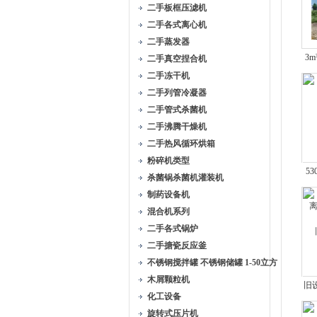
二手板框压滤机
二手各式离心机
二手蒸发器
3
二手真空捏合机
二手冻干机
二手列管冷凝器
二手管式杀菌机
二手沸腾干燥机
二手热风循环烘箱
粉碎机类型
5
杀菌锅杀菌机灌装机
制药设备机
混合机系列
二手各式锅炉
二手搪瓷反应釜
不锈钢搅拌罐 不锈钢储罐 1-50立方
木屑颗粒机
旧
化工设备
旋转式压片机