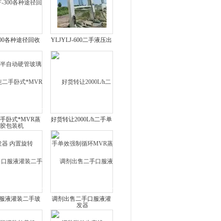
300各种途径回收
YLJYLJ-600二手液压出
自动硬管玻璃胶
料机 DJH-600系列动力
包装机
混合机
二手卧式*MVR蒸
好货转让2000L/h二手单
器 内置旋转
效强制循环MVR蒸发器
服液灌装二手玻
调剂出售二手口服液灌
瓶灌装轧盖机
装联动生产线