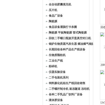
全自动胶囊填充机
压片机
食品厂设备
陶瓷膜
食品设备灌肠打卡杀菌
回
陶瓷膜 平板陶瓷膜 管式陶瓷膜
回收二手螺口瓶旋开盖真空封口机
锅炉生物质蒸汽发生器 燃油燃气锅炉
长期回收各种产品生产线设备
生物质颗粒机
工业生产线
2
粉碎机
仪器实验设备
二手包装机系列
饲料膨化机组生产线回收销售
二手螺杆制冷机 速冻隧道 冻结机
各种二手乳品厂饮料厂设备
液体胶设备
L