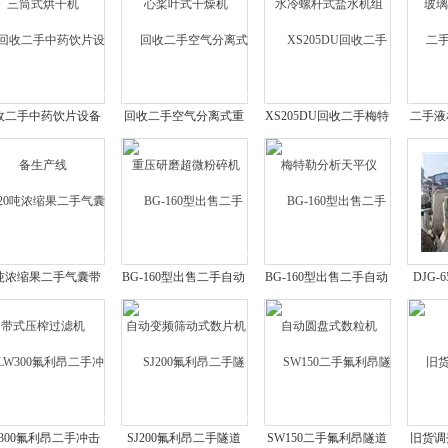
收二手中药饮片设备
回收二手空气分离式重
XS205DU回收二手梅特
二手液
生产线
压研磨超微粉碎机
勒分析天平仪
杆
0吨浓缩果二手气囊带
BG-160型出售二手自动
BG-160型出售二手自动
DJG-
式压榨过滤机
变频筛动式数片机
圆盘式数粒机
手
W300氟利昂二手冲击
SJ200氟利昂二手隧道
SW150二手氟利昂隧道
旧货调