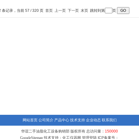
遂道网带式速冻机
式网带式速冻机
式网带速冻机
平式
2 条记录，当前 57 / 320 页
首页
上一页
下一页
末页
跳转到第
页
网站首页
公司简介
产品中心
技术支持
企业动态
联系我们
华谊二手油脂化工设备购销部 版权所有 总访问量：
150000
GoogleSitemap
技术支持：
化工仪器网
管理登陆
ICP备案号：