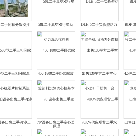
m³二手同轴分散搅拌
50L二手真空双行星动
DLH-5二手实验型动力
BDF-
釜
力混合搅拌机
混合机 旧动力分散机
二手半
30型二手三相卧螺离
450-1800二手卧式螺旋
出售130平方二手空心
4.5吨
心机图片控制系统
卸料沉降离心机基本原
桨叶干燥机一台
发
理
设备出售二手河沙三
70²设备出售二手空心桨
78KW供应现货二手水
出售口
筒式烘干机
叶式干燥机
冷螺杆式盐水机组
璃