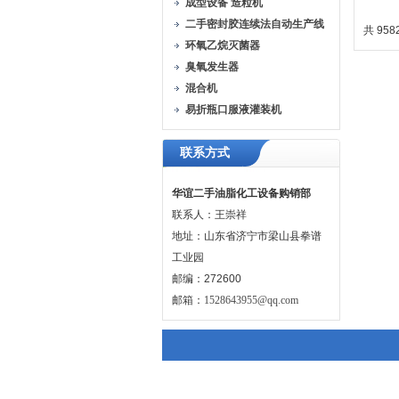
成型设备 造粒机
式
二手密封胶连续法自动生产线
共 958
环氧乙烷灭菌器
臭氧发生器
混合机
易折瓶口服液灌装机
联系方式
华谊二手油脂化工设备购销部
联系人：王崇祥
地址：山东省济宁市梁山县拳谱
工业园
邮编：272600
邮箱：
1528643955@qq.com