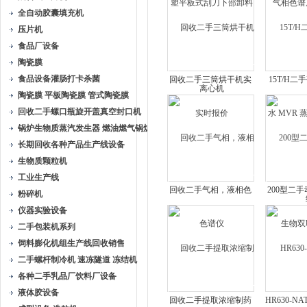
心机
全自动胶囊填充机
压片机
食品厂设备
陶瓷膜
食品设备灌肠打卡杀菌
回收二手三筒烘干机实
15T/H
陶瓷膜 平板陶瓷膜 管式陶瓷膜
时报价
MVR 蒸发
回收二手螺口瓶旋开盖真空封口机
锅炉生物质蒸汽发生器 燃油燃气锅炉
长期回收各种产品生产线设备
生物质颗粒机
工业生产线
回收二手气相，液相色
200型二手
粉碎机
谱仪
物双
仪器实验设备
二手包装机系列
饲料膨化机组生产线回收销售
二手螺杆制冷机 速冻隧道 冻结机
各种二手乳品厂饮料厂设备
液体胶设备
回收二手提取浓缩制药
HR630-N