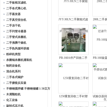
二手板框压滤机
二手各式离心机
二手蒸发器
JYT-30LN二手聚能式超
200L二
二手真空捏合机
声波提取浓缩机组
滤干
二手冻干机
二手列管冷凝器
二手管式杀菌机
二手沸腾干燥机
二手热风循环烘箱
粉碎机类型
PB-160A停产回收二手
PB-160
杀菌锅杀菌机灌装机
电子数粒瓶装包装联动
摆动式数
制药设备机
生产线
混合机系列
二手各式锅炉
二手搪瓷反应釜
不锈钢搅拌罐 不锈钢储罐 1-50立方
木屑颗粒机
1250重复回收二手衬塑
试验仪器回
化工设备
平板式刮刀下部卸料离
色谱质
旋转式压片机