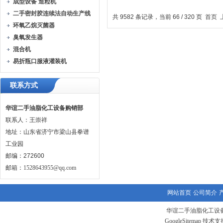
成型设备 造粒机
设备生产线
脱水二手
二手密封胶连续法自动生产线
共 9582 条记录，当前 66 / 320 页
首页
离
环氧乙烷灭菌器
臭氧发生器
混合机
易折瓶口服液灌装机
联系方式
华谊二手油脂化工设备购销部
联系人：王崇祥
地址：山东省济宁市梁山县拳谱
工业园
邮编：272600
邮箱：
1528643955@qq.com
网站首页
公司简介
华谊二手油脂化工设备
GoogleSitemap
技术支