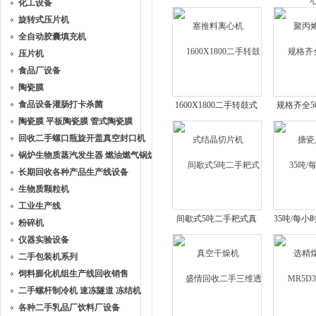
化工设备
推料离心机
丙烯
旋转式压片机
全自动胶囊填充机
压片机
食品厂设备
陶瓷膜
食品设备灌肠打卡杀菌
1600X1800二手转鼓式
规格齐全5
陶瓷膜 平板陶瓷膜 管式陶瓷膜
结晶切片机
瓷
回收二手螺口瓶旋开盖真空封口机
锅炉生物质蒸汽发生器 燃油燃气锅炉
长期回收各种产品生产线设备
生物质颗粒机
工业生产线
间歇式5吨二手耙式真
35吨/每
粉碎机
空干燥机
煤
仪器实验设备
二手包装机系列
饲料膨化机组生产线回收销售
二手螺杆制冷机 速冻隧道 冻结机
各种二手乳品厂饮料厂设备