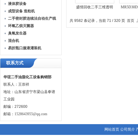
液体胶设备
盛情回收二手三维透明
MR5D3
成型设备 造粒机
膜包装机
全自动
二手密封胶连续法自动生产线
共 9582 条记录，当前 71 / 320 页
首页
环氧乙烷灭菌器
臭氧发生器
混合机
易折瓶口服液灌装机
联系方式
华谊二手油脂化工设备购销部
联系人：王崇祥
地址：山东省济宁市梁山县拳谱
工业园
邮编：272600
邮箱：
1528643955@qq.com
网站首页
公司简介