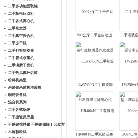
二手多功能提取罐
二手板框压滤机
二手各式离心机
二手蒸发器
500公斤二手全自动运
二手灌装
二手真空捏合机
行生物质蒸汽发生器
管半自
二手冻干机
二手列管冷凝器
二手管式杀菌机
二手沸腾干燥机
二手热风循环烘箱
粉碎机类型
LLWZ450N二手螺旋卸
LW250
杀菌锅杀菌机灌装机
料沉降过滤离心机
型，萃取
制药设备机
混合机系列
二手各式锅炉
二手搪瓷反应釜
不锈钢搅拌罐 不锈钢储罐 1-50立方
木屑颗粒机
HR400-N二手双级活塞
100㎡出