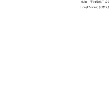
华谊二手油脂化工设备
GoogleSitemap
技术支