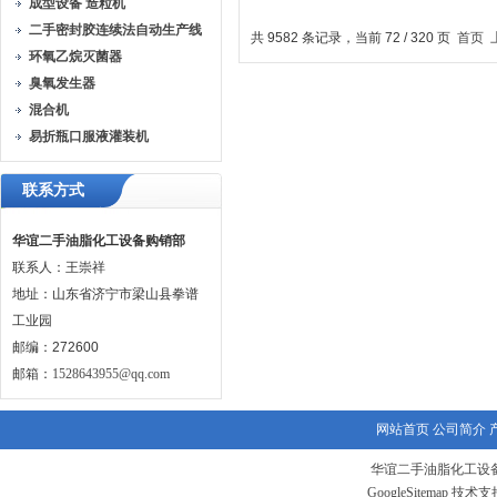
成型设备 造粒机
室外储罐
奶
二手密封胶连续法自动生产线
共 9582 条记录，当前 72 / 320 页
首页
环氧乙烷灭菌器
臭氧发生器
混合机
易折瓶口服液灌装机
联系方式
华谊二手油脂化工设备购销部
联系人：王崇祥
地址：山东省济宁市梁山县拳谱
工业园
邮编：272600
邮箱：
1528643955@qq.com
网站首页
公司简介
华谊二手油脂化工设备
GoogleSitemap
技术支