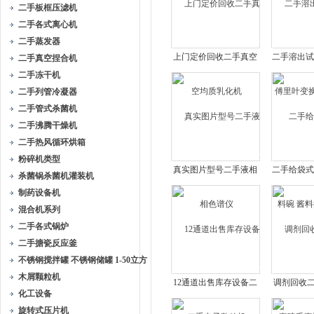
二手板框压滤机
二手各式离心机
二手蒸发器
上门定价回收二手真空
二手溶出试
二手真空捏合机
均质乳化机
里叶变换
二手冻干机
二手列管冷凝器
二手管式杀菌机
二手沸腾干燥机
二手热风循环烘箱
粉碎机类型
真实图片型号二手液相
二手给袋式
杀菌锅杀菌机灌装机
色谱仪
酱料搅
制药设备机
混合机系列
二手各式锅炉
二手搪瓷反应釜
不锈钢搅拌罐 不锈钢储罐 1-50立方
木屑颗粒机
12通道出售库存设备二
调剂回收
化工设备
手电子数粒机
睫毛膏
旋转式压片机