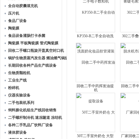
全自动胶囊填充机
压片机
食品厂设备
陶瓷膜
食品设备灌肠打卡杀菌
KP350-B二手全自动洗
302二手
陶瓷膜 平板陶瓷膜 管式陶瓷膜
面奶化妆品软管灌装机
水机市
回收二手螺口瓶旋开盖真空封口机
锅炉生物质蒸汽发生器 燃油燃气锅炉
长期回收各种产品生产线设备
生物质颗粒机
工业生产线
回收二手中药挥发油提
回收二手
粉碎机
取设备
仪器实验设备
二手包装机系列
饲料膨化机组生产线回收销售
二手螺杆制冷机 速冻隧道 冻结机
各种二手乳品厂饮料厂设备
液体胶设备
50T二手室外奶仓 大型
厂家回收