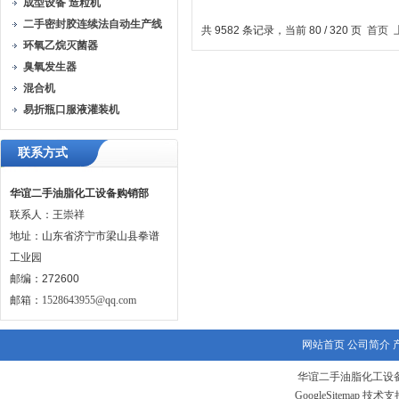
成型设备 造粒机
粒度分析仪
发结
二手密封胶连续法自动生产线
共 9582 条记录，当前 80 / 320 页
首页
环氧乙烷灭菌器
臭氧发生器
混合机
易折瓶口服液灌装机
联系方式
华谊二手油脂化工设备购销部
联系人：王崇祥
地址：山东省济宁市梁山县拳谱
工业园
邮编：272600
邮箱：
1528643955@qq.com
网站首页
公司简介
华谊二手油脂化工设备
GoogleSitemap
技术支