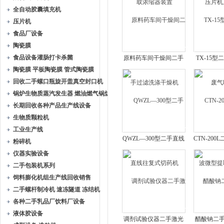
全自动胶囊填充机
压片机
食品厂设备
陶瓷膜
食品设备灌肠打卡杀菌
原料药车间干燥间二手
TX-15
陶瓷膜 平板陶瓷膜 管式陶瓷膜
过滤洗涤干燥机
气
回收二手螺口瓶旋开盖真空封口机
锅炉生物质蒸汽发生器 燃油燃气锅炉
长期回收各种产品生产线设备
生物质颗粒机
工业生产线
QWZL—300型二手直线
CTN-20
粉碎机
往复式切药机
型提取
仪器实验设备
二手包装机系列
饲料膨化机组生产线回收销售
二手螺杆制冷机 速冻隧道 冻结机
各种二手乳品厂饮料厂设备
液体胶设备
调剂试验仪器二手激光
醋酸钠二