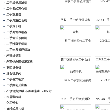
二手板框压滤机
二手各式离心机
二手蒸发器
回收二手自动月饼排盘
SZ-64
二手真空捏合机
机
二手冻干机
二手列管冷凝器
二手管式杀菌机
二手沸腾干燥机
二手热风循环烘箱
粉碎机类型
整厂拆除回收二手食品
2000L
杀菌锅杀菌机灌装机
冻干机
强制循环
制药设备机
混合机系列
二手各式锅炉
二手搪瓷反应釜
不锈钢搅拌罐 不锈钢储罐 1-50立方
木屑颗粒机
RCN二手热回流抽提取
ZP-35B
化工设备
浓缩器装置
机直
旋转式压片机