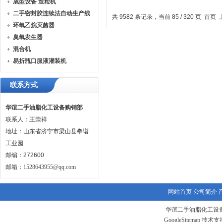
成型设备 造粒机
乳化机
水机组（
二手密封胶连续法自动生产线
共 9582 条记录，当前 85 / 320 页
首页
环氧乙烷灭菌器
臭氧发生器
混合机
易折瓶口服液灌装机
联系方式
华谊二手油脂化工设备购销部
联系人：王崇祥
地址：山东省济宁市梁山县拳谱
工业园
邮编：272600
邮箱：
1528643955@qq.com
网站首页
公司简介
华谊二手油脂化工设备
GoogleSitemap
技术支