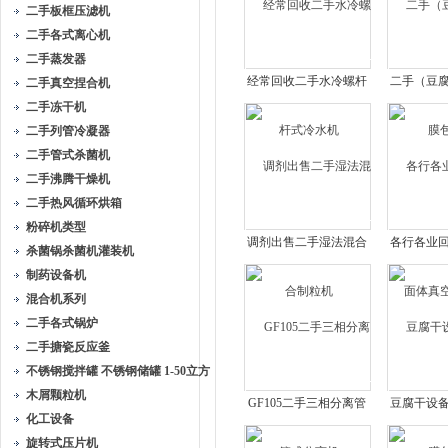
二手板框压滤机
二手各式离心机
二手蒸发器
经常回收二手水冷螺杆
二手（豆
二手真空捏合机
式冷水机
包
二手冻干机
二手列管冷凝器
二手管式杀菌机
二手沸腾干燥机
二手热风循环烘箱
粉碎机类型
调剂出售二手湿法混合
各行各业
杀菌锅杀菌机灌装机
制粒机
体真空
制药设备机
混合机系列
二手各式锅炉
二手搪瓷反应釜
不锈钢搅拌罐 不锈钢储罐 1-50立方
木屑颗粒机
GF105二手三相分离管
豆腐干设
化工设备
式分离机
包
旋转式压片机