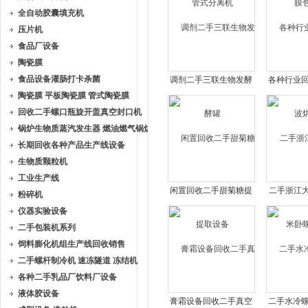
全自动胶囊填充机
压片机
食品厂设备
陶瓷膜
食品设备灌肠打卡杀菌
调剂二手三联生物发酵
各种行业
陶瓷膜 平板陶瓷膜 管式陶瓷膜
罐
烘
回收二手螺口瓶旋开盖真空封口机
锅炉生物质蒸汽发生器 燃油燃气锅炉
长期回收各种产品生产线设备
生物质颗粒机
工业生产线
闲置回收二手甜菊糖提
二手浙江大
粉碎机
取设备
卧螺
仪器实验设备
二手包装机系列
饲料膨化机组生产线回收销售
二手螺杆制冷机 速冻隧道 冻结机
各种二手乳品厂饮料厂设备
液体胶设备
膏霜设备回收二手真空
二手水冷