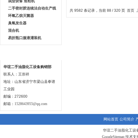
成型设备 造粒机
吸型全自动刮刀离心机
二手密封胶连续法自动生产线
共 9582 条记录，当前 88 / 320 页
首页
环氧乙烷灭菌器
臭氧发生器
混合机
易折瓶口服液灌装机
联系方式
华谊二手油脂化工设备购销部
联系人：王崇祥
地址：山东省济宁市梁山县拳谱
工业园
邮编：272600
邮箱：
1528643955@qq.com
网站首页
公司简介
华谊二手油脂化工设备
GoogleSitemap
技术支