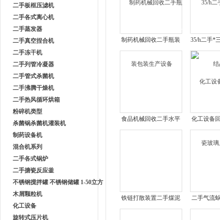
二手板框压滤机
二手各式离心机
二手蒸发器
制药机械回收二手瓶装
35/h二手
二手真空捏合机
包装生产设备
二手冻干机
二手列管冷凝器
二手管式杀菌机
二手沸腾干燥机
二手热风循环烘箱
粉碎机类型
食品机械回收二手水平
化工设备
杀菌锅杀菌机灌装机
式给袋式包装机
玻璃
制药设备机
混合机系列
二手各式锅炉
二手搪瓷反应釜
不锈钢搅拌罐 不锈钢储罐 1-50立方
木屑颗粒机
铁链打散装置二手煤泥
二手气流
化工设备
烘干机
售各
旋转式压片机