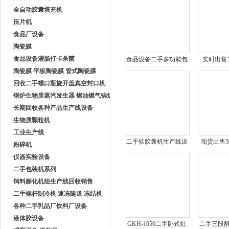
全自动胶囊填充机
压片机
食品厂设备
陶瓷膜
食品设备灌肠打卡杀菌
食品设备二手多功能包
实时出售
陶瓷膜 平板陶瓷膜 管式陶瓷膜
馅成型机
回收二手螺口瓶旋开盖真空封口机
锅炉生物质蒸汽发生器 燃油燃气锅炉
长期回收各种产品生产线设备
生物质颗粒机
工业生产线
二手软胶囊机生产线设
现货出售5
粉碎机
备
化床气
仪器实验设备
二手包装机系列
饲料膨化机组生产线回收销售
二手螺杆制冷机 速冻隧道 冻结机
各种二手乳品厂饮料厂设备
液体胶设备
GKH-1050二手卧式虹
二手三段