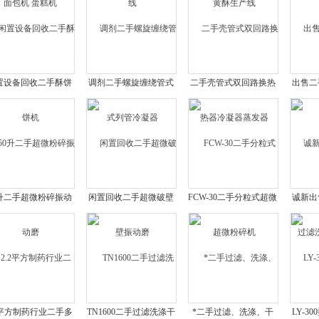
置设备回收二手酥饼
调剂二手螺旋缠绕管式
二手壳管式双回路换热
出售二
机
列管冷凝器
器冷凝器蒸发器
0升二手超微粉碎振动
闲置回收二手超微破壁
FCW-30二手分粒式超微
诚新出
磨
振动磨
粉碎机
滤洗
2平方制药行业二手多
TN1600二手过滤洗涤干
*二手过滤、洗涤、干
LY-3