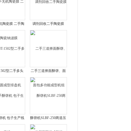
机陶瓷膜 二手陶
调剂回收二手陶瓷膜
瓷纳滤膜
-1502型二手多头
二手三道擀面酥饼、面
圆成型排盘机
包多功能成型机组
饼机 包子生产线
酥饼机SLBF-250两道压
面酥饼成型机