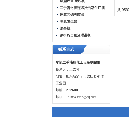
成型设备 造粒机
功
二手密封胶连续法自动生产线
共 958
环氧乙烷灭菌器
臭氧发生器
混合机
易折瓶口服液灌装机
联系方式
华谊二手油脂化工设备购销部
联系人：王崇祥
地址：山东省济宁市梁山县拳谱
工业园
邮编：272600
邮箱：
1528643955@qq.com