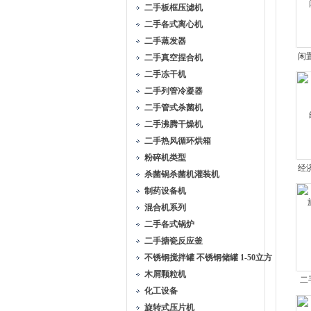
二手板框压滤机
二手各式离心机
二手蒸发器
闲
二手真空捏合机
二手冻干机
二手列管冷凝器
二手管式杀菌机
二手沸腾干燥机
二手热风循环烘箱
粉碎机类型
经
杀菌锅杀菌机灌装机
制药设备机
混合机系列
二手各式锅炉
二手搪瓷反应釜
不锈钢搅拌罐 不锈钢储罐 1-50立方
木屑颗粒机
二
化工设备
旋转式压片机