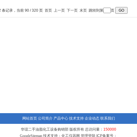
能过滤洗涤干燥机
燥三合一一体机
燥器
2 条记录，当前 90 / 320 页
首页
上一页
下一页
末页
跳转到第
页
网站首页
公司简介
产品中心
技术支持
企业动态
联系我们
华谊二手油脂化工设备购销部 版权所有 总访问量：
150000
GoogleSitemap
技术支持：
化工仪器网
管理登陆
ICP备案号：