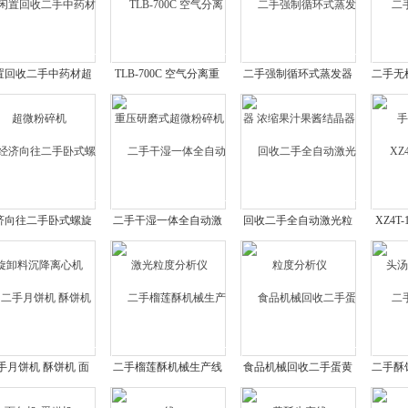
置回收二手中药材超
TLB-700C 空气分离重
二手强制循环式蒸发器
二手无
微粉碎机
压研磨式超微粉碎机
浓缩果汁果酱结晶器
济向往二手卧式螺旋
二手干湿一体全自动激
回收二手全自动激光粒
XZ4T
卸料沉降离心机
光粒度分析仪
度分析仪
汤
手月饼机 酥饼机 面
二手榴莲酥机械生产线
食品机械回收二手蛋黄
二手酥
包机 蛋糕机
酥生产线