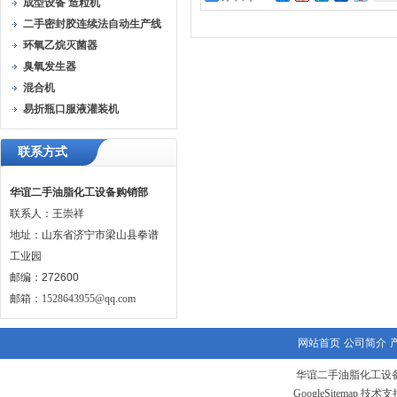
成型设备 造粒机
二手密封胶连续法自动生产线
环氧乙烷灭菌器
臭氧发生器
混合机
易折瓶口服液灌装机
联系方式
华谊二手油脂化工设备购销部
联系人：王崇祥
地址：山东省济宁市梁山县拳谱
工业园
邮编：272600
邮箱：
1528643955@qq.com
网站首页
公司简介
华谊二手油脂化工设备
GoogleSitemap
技术支