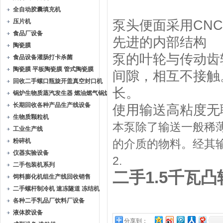
全自动胶囊填充机
压片机
泵头便面采用CN
食品厂设备
先进的内部结构
陶瓷膜
泵的叶轮与传动齿
食品设备灌肠打卡杀菌
陶瓷膜 平板陶瓷膜 管式陶瓷膜
间隙，相互不接触
回收二手螺口瓶旋开盖真空封口机
长。
锅炉生物质蒸汽发生器 燃油燃气锅炉
长期回收各种产品生产线设备
使用输送高粘度无
生物质颗粒机
本泵除了输送一般稀
工业生产线
粉碎机
的介质的物料。经其
仪器实验设备
2.
二手包装机系列
二手1.5千瓦
饲料膨化机组生产线回收销售
二手螺杆制冷机 速冻隧道 冻结机
各种二手乳品厂饮料厂设备
液体胶设备
分享到：