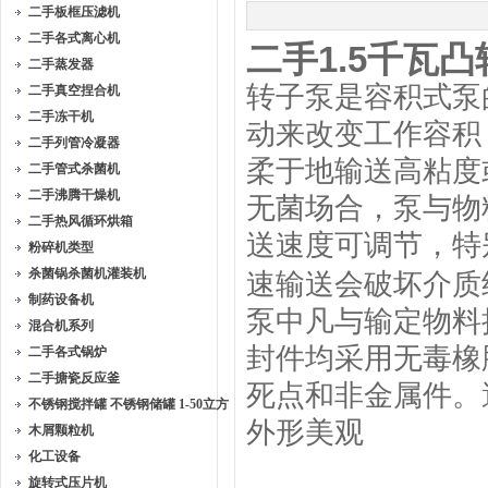
二手板框压滤机
二手各式离心机
二手1.5千瓦
二手蒸发器
转子泵是容积式泵
二手真空捏合机
二手冻干机
动来改变工作容积
二手列管冷凝器
柔于地输送高粘度
二手管式杀菌机
二手沸腾干燥机
无菌场合，泵与物料
二手热风循环烘箱
送速度可调节，特
粉碎机类型
杀菌锅杀菌机灌装机
速输送会破坏介质
制药设备机
泵中凡与输定物料
混合机系列
封件均采用无毒橡
二手各式锅炉
二手搪瓷反应釜
死点和非金属件。
不锈钢搅拌罐 不锈钢储罐 1-50立方
外形美观
木屑颗粒机
化工设备
旋转式压片机