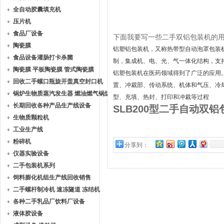
全自动胶囊填充机
压片机
食品厂设备
下面我要写一些二手双铝包装机的
陶瓷膜
铝塑铝包装机，又称热带型自动泡罩包装
食品设备灌肠打卡杀菌
制，集成机、电、光、气一体化结构，支
陶瓷膜 平板陶瓷膜 管式陶瓷膜
铝塑包装机在医药领域得到了广泛的应用
回收二手螺口瓶旋开盖真空封口机
置、冲裁部、传动系统、机体和气压、冷
锅炉生物质蒸汽发生器 燃油燃气锅炉
型、充填、热封、打印和冲裁等过程
长期回收各种产品生产线设备
SLB200型二手自动双
生物质颗粒机
工业生产线
粉碎机
分享到：
仪器实验设备
二手包装机系列
饲料膨化机组生产线回收销售
二手螺杆制冷机 速冻隧道 冻结机
各种二手乳品厂饮料厂设备
液体胶设备