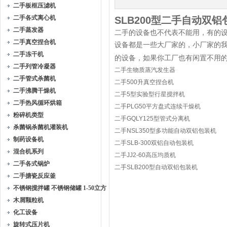
二手板框压滤机
二手各式离心机
SLB200型二手自动双
二手蒸发器
二手的设备也不代表不能用，有的
二手真空捏合机
设备都是一些大厂家的，小厂家的
二手冻干机
的设备，如果你工厂也有闲置不用
二手列管冷凝器
二手生物质蒸汽发生器
二手管式杀菌机
二手500升真空捏合机
二手沸腾干燥机
二手5型实验型行星搅拌机
二手热风循环烘箱
二手PLG50平方盘式连续干燥机
粉碎机类型
二手GQLY125型管式分离机
杀菌锅杀菌机灌装机
二手NSL350型多功能自动双铝包装机
制药设备机
二手SLB-300双铝自动包装机
混合机系列
二手JJ2-60高压均质机
二手各式锅炉
二手SLB200型自动双铝包装机
二手搪瓷反应釜
不锈钢搅拌罐 不锈钢储罐 1-50立方
木屑颗粒机
化工设备
旋转式压片机