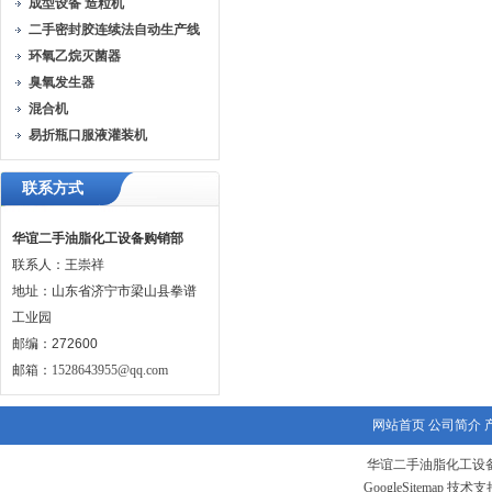
成型设备 造粒机
二手密封胶连续法自动生产线
环氧乙烷灭菌器
臭氧发生器
混合机
易折瓶口服液灌装机
联系方式
华谊二手油脂化工设备购销部
联系人：王崇祥
地址：山东省济宁市梁山县拳谱
工业园
邮编：272600
邮箱：
1528643955@qq.com
网站首页
公司简介
华谊二手油脂化工设备
GoogleSitemap
技术支