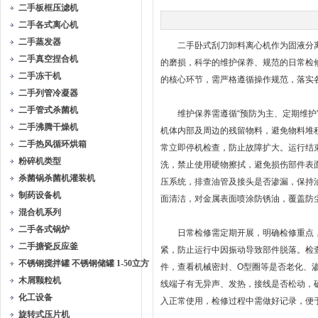
二手板框压滤机
二手各式离心机
二手蒸发器
二手卧式刮刀卸料离心机作为固液分离
二手真空捏合机
的磨损，科学的维护保养、规范的日常检
二手冻干机
的核心环节，需严格遵循操作规范，落实
二手列管冷凝器
二手管式杀菌机
维护保养需遵循“预防为主、定期维护”
二手沸腾干燥机
机体内部及周边的残留物料，避免物料堆
二手热风循环烘箱
常立即停机检查，防止故障扩大。运行结
粉碎机类型
洗，禁止使用硬物擦拭，避免损伤部件表
杀菌锅杀菌机灌装机
压系统，排查油管及接头是否渗漏，保持
制药设备机
面清洁，对金属表面喷涂防锈油，覆盖防
混合机系列
二手各式锅炉
日常检修需定期开展，明确检修重点，
二手搪瓷反应釜
紧，防止运行中因振动导致部件脱落。检
不锈钢搅拌罐 不锈钢储罐 1-50立方
件，查看机械密封、O型圈等是否老化、
木屑颗粒机
线端子有无异声、发热，接线是否松动，
化工设备
入正常使用，检修过程中需做好记录，便
旋转式压片机