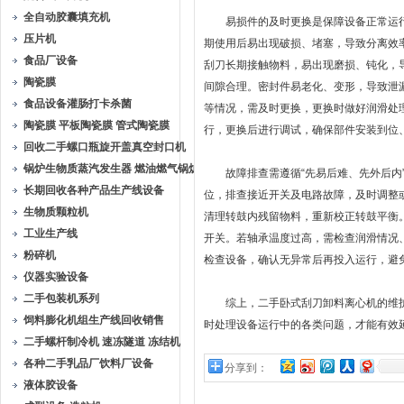
全自动胶囊填充机
易损件的及时更换是保障设备正常运行
压片机
期使用后易出现破损、堵塞，导致分离效
食品厂设备
刮刀长期接触物料，易出现磨损、钝化，
陶瓷膜
间隙合理。密封件易老化、变形，导致泄
食品设备灌肠打卡杀菌
等情况，需及时更换，更换时做好润滑处
陶瓷膜 平板陶瓷膜 管式陶瓷膜
行，更换后进行调试，确保部件安装到位
回收二手螺口瓶旋开盖真空封口机
锅炉生物质蒸汽发生器 燃油燃气锅炉
故障排查需遵循“先易后难、先外后内”
长期回收各种产品生产线设备
位，排查接近开关及电路故障，及时调整
生物质颗粒机
清理转鼓内残留物料，重新校正转鼓平衡
工业生产线
开关。若轴承温度过高，需检查润滑情况
粉碎机
检查设备，确认无异常后再投入运行，避
仪器实验设备
二手包装机系列
综上，二手卧式刮刀卸料离心机的维护保
饲料膨化机组生产线回收销售
时处理设备运行中的各类问题，才能有效
二手螺杆制冷机 速冻隧道 冻结机
各种二手乳品厂饮料厂设备
分享到：
液体胶设备