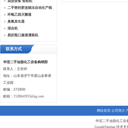
成型设备 造粒机
二手密封胶连续法自动生产线
环氧乙烷灭菌器
臭氧发生器
混合机
易折瓶口服液灌装机
联系方式
华谊二手油脂化工设备购销部
联系人：王崇祥
地址：山东省济宁市梁山县拳谱
工业园
邮编：272600
邮箱：
1528643955@qq.com
网站首页
公司简介
华谊二手油脂化工设备
GoogleSitemap
技术支