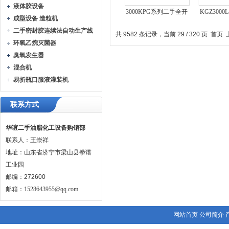
液体胶设备
3000KPG系列二手全开
KGZ300
成型设备 造粒机
式动态搅拌真空干燥机
式动态
二手密封胶连续法自动生产线
共 9582 条记录，当前 29 / 320 页
首页
环氧乙烷灭菌器
臭氧发生器
混合机
易折瓶口服液灌装机
联系方式
华谊二手油脂化工设备购销部
联系人：王崇祥
地址：山东省济宁市梁山县拳谱
工业园
邮编：272600
邮箱：
1528643955@qq.com
网站首页
公司简介