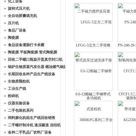
化工设备
手磁力搅拌反应釜
磁力搅
旋转式压片机
全自动胶囊填充机
压片机
食品厂设备
陶瓷膜
食品设备灌肠打卡杀菌
LFGG-5立方二手筒锥
PN-240-
陶瓷膜 平板陶瓷膜 管式陶瓷膜
式反应过滤洗涤干燥多
纯化装置 
回收二手螺口瓶旋开盖真空封口机
功能机
制
锅炉生物质蒸汽发生器 燃油燃气锅炉
长期回收各种产品生产线设备
生物质颗粒机
工业生产线
0.6-12熔融二手钢带式
CFCF1.
粉碎机
造粒机
冷凝
仪器实验设备
二手包装机系列
饲料膨化机组生产线回收销售
二手螺杆制冷机 速冻隧道 冻结机
各种二手乳品厂饮料厂设备