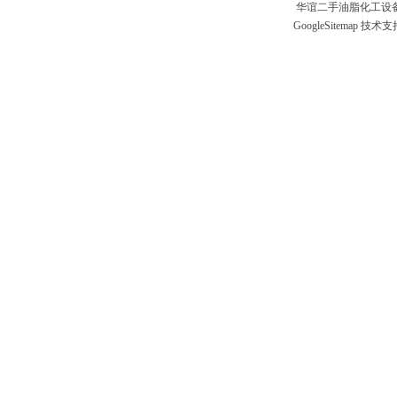
华谊二手油脂化工设备
GoogleSitemap
技术支