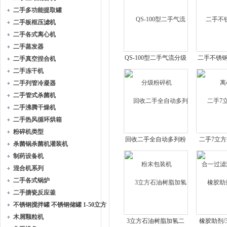
二手多功能提取罐
二手板框压滤机
二手各式离心机
二手蒸发器
QS-100型二手气流分级
二手不锈
二手真空捏合机
粉碎机
二手冻干机
二手列管冷凝器
二手管式杀菌机
二手沸腾干燥机
二手热风循环烘箱
粉碎机类型
回收二手全自动多列粉
二手7立
杀菌锅杀菌机灌装机
末包装机
一过滤
制药设备机
混合机系列
二手各式锅炉
二手搪瓷反应釜
不锈钢搅拌罐 不锈钢储罐 1-50立方
木屑颗粒机
3立方石油树脂加氢二
橡胶助剂/