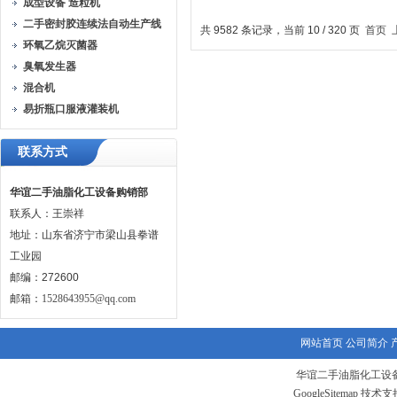
成型设备 造粒机
钢强制循环蒸发器
式压片机/
二手密封胶连续法自动生产线
共 9582 条记录，当前 10 / 320 页
首页
环氧乙烷灭菌器
臭氧发生器
混合机
易折瓶口服液灌装机
联系方式
华谊二手油脂化工设备购销部
联系人：王崇祥
地址：山东省济宁市梁山县拳谱
工业园
邮编：272600
邮箱：
1528643955@qq.com
网站首页
公司简介
华谊二手油脂化工设备
GoogleSitemap
技术支