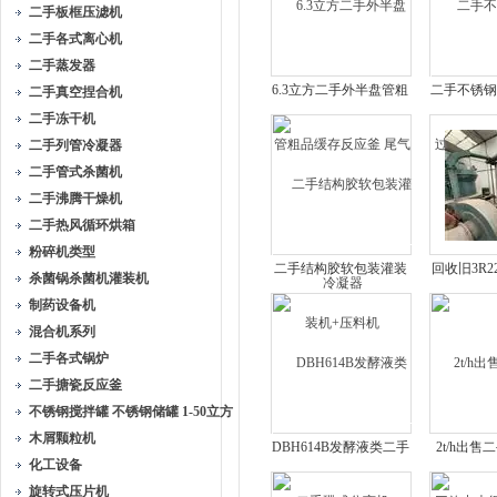
二手板框压滤机
二手各式离心机
二手蒸发器
6.3立方二手外半盘管粗
二手不锈钢
二手真空捏合机
品缓存反应釜 尾气冷凝
釜反应
二手冻干机
器
二手列管冷凝器
二手管式杀菌机
二手沸腾干燥机
二手热风循环烘箱
粉碎机类型
二手结构胶软包装灌装
回收旧3R
杀菌锅杀菌机灌装机
机+压料机
制药设备机
混合机系列
二手各式锅炉
二手搪瓷反应釜
不锈钢搅拌罐 不锈钢储罐 1-50立方
木屑颗粒机
​DBH614B发酵液类二手
2t/h出
化工设备
碟式分离机
效中央循
旋转式压片机