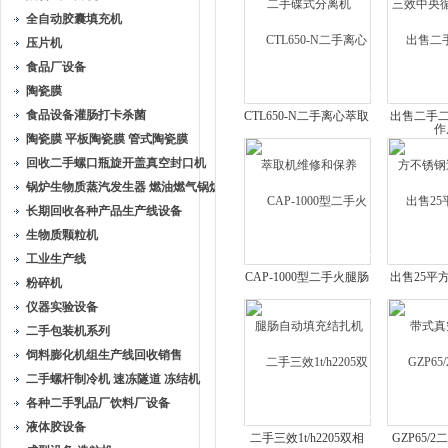
全自动胶囊填充机
压片机
食品厂设备
陶瓷膜
食品设备灌肠打卡杀菌
CTL650-N二手离心萃取
出售二手二
陶瓷膜 平板陶瓷膜 管式陶瓷膜
机维修和保养
不锈钢
回收二手螺口瓶旋开盖真空封口机
锅炉生物质蒸汽发生器 燃油燃气锅炉
长期回收各种产品生产线设备
生物质颗粒机
工业生产线
CAP-1000型二手火腿肠
出售25平
粉碎机
自动填充结扎机
式真
仪器实验设备
二手包装机系列
饲料膨化机组生产线回收销售
二手螺杆制冷机 速冻隧道 冻结机
各种二手乳品厂饮料厂设备
液体胶设备
二手三效1t/h2205双相
GZP65/