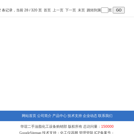
软胶囊机、化胶罐
速压片机
星真空压料一体机
2 条记录，当前 28 / 320 页
首页
上一页
下一页
末页
跳转到第
页
网站首页
公司简介
产品中心
技术支持
企业动态
联系我们
华谊二手油脂化工设备购销部 版权所有 总访问量：
150000
GoogleSitemap
技术支持：
化工仪器网
管理登陆
ICP备案号：