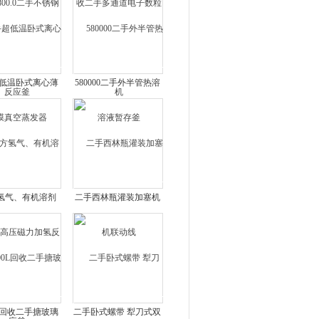
反应釜
低温卧式离心薄
580000二手外半管热溶
真空蒸发器
液暂存釜
氢气、有机溶剂
二手西林瓶灌装加塞机
压磁力加氢反应
联动线
釜
0L回收二手搪玻璃
二手卧式螺带 犁刀式双