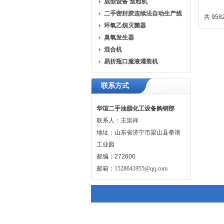
成型设备 造粒机
二手密封胶连续法自动生产线
共 958
环氧乙烷灭菌器
臭氧发生器
混合机
易折瓶口服液灌装机
联系方式
华谊二手油脂化工设备购销部
联系人：王崇祥
地址：山东省济宁市梁山县拳谱
工业园
邮编：272600
邮箱：
1528643955@qq.com