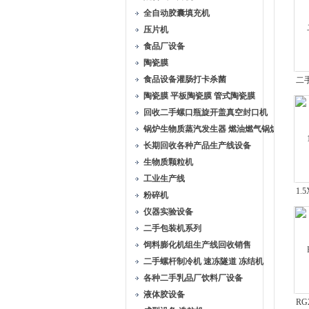
全自动胶囊填充机
压片机
食品厂设备
陶瓷膜
食品设备灌肠打卡杀菌
二
陶瓷膜 平板陶瓷膜 管式陶瓷膜
回收二手螺口瓶旋开盖真空封口机
锅炉生物质蒸汽发生器 燃油燃气锅炉
长期回收各种产品生产线设备
生物质颗粒机
工业生产线
1.
粉碎机
仪器实验设备
二手包装机系列
饲料膨化机组生产线回收销售
二手螺杆制冷机 速冻隧道 冻结机
各种二手乳品厂饮料厂设备
液体胶设备
RG