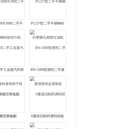
000X3000二手不
PG25²型二手不锈钢衬
钢转鼓切片机
塑微孔精密过滤机
8二手工业蒸汽列管
BW-1000型调剂二手屋
转滚筒烘干机
顶形纸盒灌装机
醚型聚氨酯
6通道旧制药调剂回收
800.0二手不锈钢
二手多通道电子数粒机