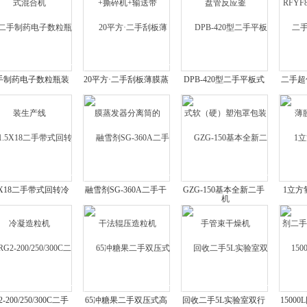
手制药电子数粒瓶装
20平方·二手刮板薄膜蒸
DPB-420型二手平板式
二手超
生产线
发器分离筒的
软（硬）塑泡罩包装机
膜
5X18二手带式回转冷
融雪剂SG-360A二手干
GZG-150基本全新二手
1立方
凝造粒机
法辊压造粒机
管束干燥机
二手高
2-200/250/300C二手
65冲糖果二手双压式高
回收二手5L实验室双行
1500