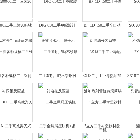
000th二手三效20吨钛
DJG-650二手单螺旋纤
BP-CD-150二手全自动
SQJ2
材强制循环蒸发器
维脱水机、挤干机
过滤分装系统
锈
售各种规格二手钢衬
二手3吨，5吨不锈钢衬
3X18二手工业导热油加
3X1
四氟反应釜
哈拉反应釜
热列管旋转滚筒烘干机
旋
DH-1二手高效梨刀式
二手金属屑压块机+撕
5立方二手衬塑钛材盘
聚
混合机
碎机+输送带
管反应釜
RFYF