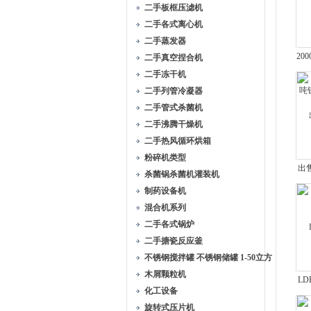
二手板框压滤机
二手各式离心机
二手蒸发器
20
二手真空捏合机
二手冻干机
二手列管冷凝器
二手管式杀菌机
二手沸腾干燥机
二手热风循环烘箱
粉碎机类型
出
杀菌锅杀菌机灌装机
制药设备机
混合机系列
二手各式锅炉
二手搪瓷反应釜
不锈钢搅拌罐 不锈钢储罐 1-50立方
木屑颗粒机
L
化工设备
旋转式压片机