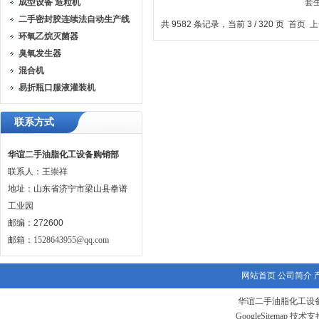
成型设备 造粒机
脱色脱臭精炼油生产线
二手密封胶连续法自动生产线
共 9582 条记录，当前 3 / 320 页
首页
上
环氧乙烷灭菌器
臭氧发生器
混合机
易折瓶口服液灌装机
联系方式
华谊二手油脂化工设备购销部
联系人：王崇祥
地址：山东省济宁市梁山县拳谱
工业园
邮编：272600
邮箱：
1528643955@qq.com
网站首页
公司简介
华谊二手油脂化工设备
GoogleSitemap
技术支