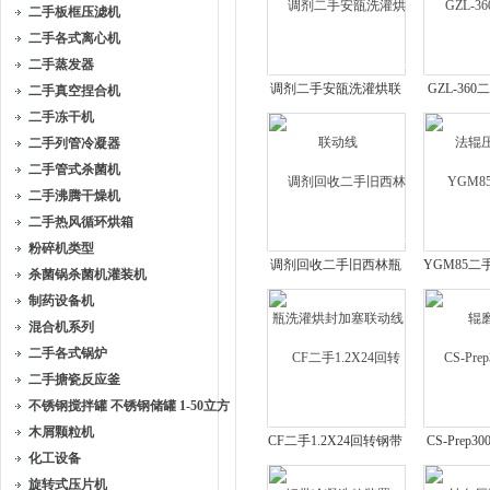
二手板框压滤机
二手各式离心机
二手蒸发器
调剂二手安瓿洗灌烘联
GZL-36
二手真空捏合机
动线
辊压
二手冻干机
二手列管冷凝器
二手管式杀菌机
二手沸腾干燥机
二手热风循环烘箱
粉碎机类型
调剂回收二手旧西林瓶
YGM85
杀菌锅杀菌机灌装机
洗灌烘封加塞联动线
制药设备机
混合机系列
二手各式锅炉
二手搪瓷反应釜
不锈钢搅拌罐 不锈钢储罐 1-50立方
木屑颗粒机
CF二手1.2X24回转钢带
CS-Prep
化工设备
冷凝造粒装置
向压
旋转式压片机