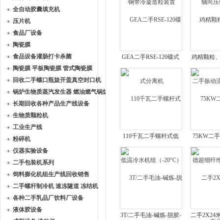
全自动胶囊填充机
压片机
食品厂设备
陶瓷膜
食品设备灌肠打卡杀菌
GEA二手RSE-120碟式
鸡精颗粒
陶瓷膜 平板陶瓷膜 管式陶瓷膜
分离机
手振动流
回收二手螺口瓶旋开盖真空封口机
锅炉生物质蒸汽发生器 燃油燃气锅炉
长期回收各种产品生产线设备
生物质颗粒机
工业生产线
110千瓦二手螺杆式低
75KW二
粉碎机
温冷水机组（-20°C）
超细纤维
仪器实验设备
生
二手包装机系列
饲料膨化机组生产线回收销售
二手螺杆制冷机 速冻隧道 冻结机
各种二手乳品厂饮料厂设备
液体胶设备
3T/二手毛油-碱炼-脱胶-
二手2X2